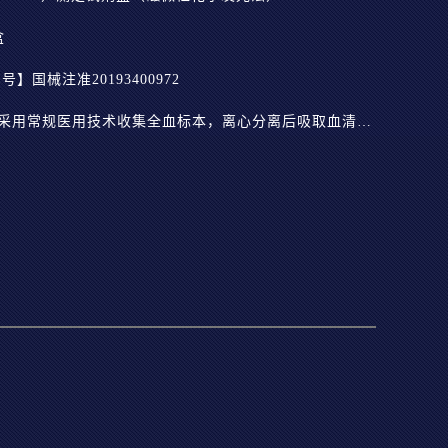
盒
国械注准20193400972
【样本要求】病人标本无需特殊处理，采用常规医用技术收集全血标本，离心分离后吸取血清用于检测。