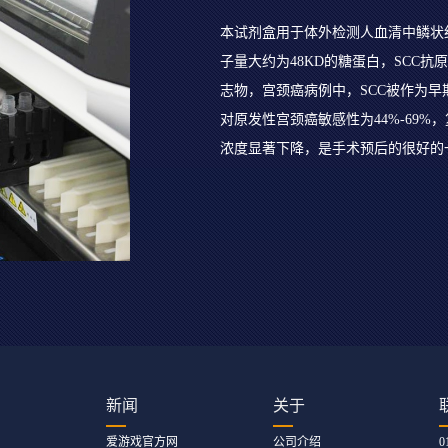
本试剂盒用于体外检测人血清中鳞状细胞
子量大约为48KD的糖蛋白，SCC
志物，宫颈癌病例中，SCC被作为
对原发性宫颈癌敏感性为44%-69%，
浓度显著下降，是手术预后的很好的
新闻
关于
爱游戏官方网
公司介绍
0