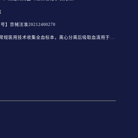
盒
京械注准20212400270
【样本要求】标本无需特殊处理，采用常规医用技术收集全血标本，离心分离后吸取血清用于检测