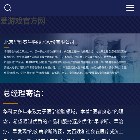
爱游戏官方网
北京华科泰生物技术股份有限公司
华科泰生物成立于2007年，是一家以“领衔创新科技、产品稳定如一”为经营宗旨，专注于定量免疫检测的高新
技术企业。专业从事体外诊断试剂及仪器的研发、生产和销售。目前共有化学发光和POCT两大产品线，工业化
产品多达260余项。其中POCT妇幼检测产品和化学发光肿瘤产品销量在国内遥遥领先！2018年由华科泰生物全
资投入的子公司天津华科泰生物技术有限公司，2021年已正式进入生产运营。 公司始终秉承 “敬小慎微，专注
负责”的精神，坚信“患者=自己”的服务观，以诚恳、务实、负责的态度，以对健康事实负责的理念服务于
总经理寄语：
华科泰多年来致力于医学检验领域，本着“医者良心”的理
念，希望通过优质的产品和服务逐步优化“早诊断、早治
疗、早发现”的疾病诊断路径，为百姓和社会在医疗减负上