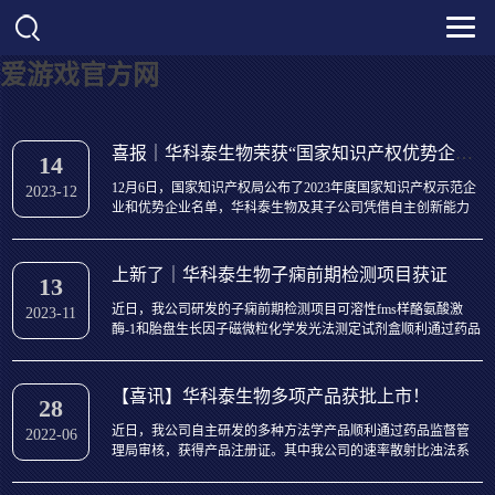
爱游戏官方网
喜报｜华科泰生物荣获“国家知识产权优势企业”称号
14
12月6日，国家知识产权局公布了2023年度国家知识产权示范企
2023-12
业和优势企业名单，华科泰生物及其子公司凭借自主创新能力
和完善的知识产权管理体系，双双入选“国家知识产权优势企业”
名单，这也是华科泰生物继“北京民营企业中小百强”后的又一重
大荣誉！“国家知识产权优势企业”是指属于国家和本市重点发展
上新了｜华科泰生物子痫前期检测项目获证
13
的产业领域，能承接...
近日，我公司研发的子痫前期检测项目可溶性fms样酪氨酸激
2023-11
酶-1和胎盘生长因子磁微粒化学发光法测定试剂盒顺利通过药品
监督管理局审批，获医疗器械产品注册证！可溶性fms样酪氨酸
激酶-1（京械注准：20232400554）胎盘生长因子（京械注准：
20232400555）子痫前期( preeclampsia，PE)又称先兆子痫，PE是
【喜讯】华科泰生物多项产品获批上市！
28
一种妊娠期特发性高血压疾...
近日，我公司自主研发的多种方法学产品顺利通过药品监督管
2022-06
理局审核，获得产品注册证。其中我公司的速率散射比浊法系
列产品也正式进入量产销售阶段，欢迎新老客户致电垂询！01
脂联素（ADPN）津械注准20222400214（磁微粒化学发光法）