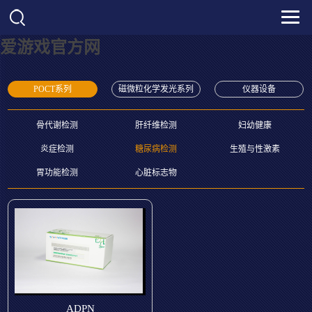
爱游戏官方网
POCT系列
磁微粒化学发光系列
仪器设备
骨代谢检测
肝纤维检测
妇幼健康
炎症检测
糖尿病检测
生殖与性激素
胃功能检测
心脏标志物
ADPN